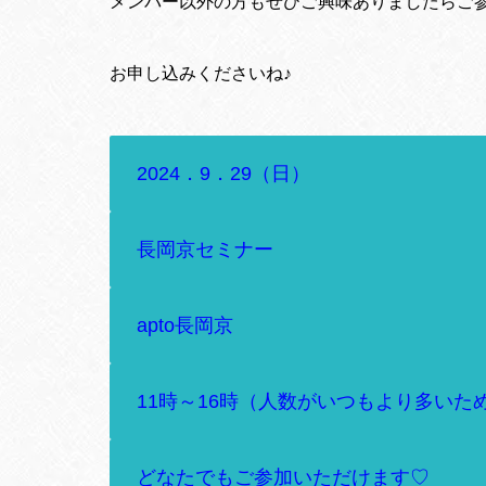
メンバー以外の方もぜひご興味ありましたらご
お申し込みくださいね♪
2024．9．29（日）
長岡京セミナー
apto長岡京
11時～16時（人数がいつもより多いた
どなたでもご参加いただけます♡